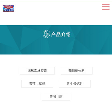
满氧森林胶囊
葡萄糖饮料
雪莲虫草精
牦牛骨钙片
雪域甘露