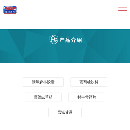
满氧森林胶囊
葡萄糖饮料
雪莲虫草精
牦牛骨钙片
雪域甘露